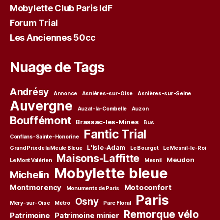
Mobylette Club Paris IdF
Forum Trial
Les Anciennes 50cc
Nuage de Tags
Andrésy
Annonce
Asnières-sur-Oise
Asnières-sur-Seine
Auvergne
Auzat-la-Combelle
Auzon
Bouffémont
Brassac-les-Mines
Bus
Fantic Trial
Conflans-Sainte-Honorine
L'Isle-Adam
Grand Prix de la Meule Bleue
Le Bourget
Le Mesnil-le-Roi
Maisons-Laffitte
Meudon
Le Mont Valérien
Mesnil
Mobylette bleue
Michelin
Montmorency
Motoconfort
Monuments de Paris
Paris
Osny
Méry-sur-Oise
Métro
Parc Floral
Remorque vélo
Patrimoine
Patrimoine minier