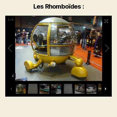
Les Rhomboïdes :
1
/
9