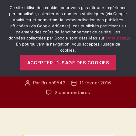
Ce site utilise des cookies pour vous garantir une expérience
personnalisée, collecter des données statistiques (via Google
Analytics) et permettant la personnalisation des publicités
affichées (via Google AdSense), ces publicités participant au
Recherche
Menu
Retro-
paiement des coûts de fonctionnement de ce site. Les
Passion.fr
données collectées par Google sont détaillées sur
cette page
.
En poursuivant la navigation, vous acceptez l'usage de
Catégories
cookies.
PARIS
VÉHICULES ANCIENS
ACCEPTER L'USAGE DES COOKIES
Salon Rétromobile 2016
Par
Bruno9543
11 février 2016
Auteur
Date
de
de
sur
2 commentaires
l’article
l’article
Salon
Rétromobile
2016