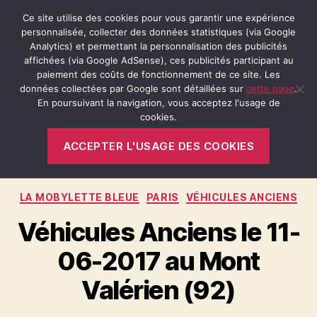
Ce site utilise des cookies pour vous garantir une expérience
personnalisée, collecter des données statistiques (via Google
Analytics) et permettant la personnalisation des publicités
affichées (via Google AdSense), ces publicités participant au
Recherche
Menu
Retro-
paiement des coûts de fonctionnement de ce site. Les
Passion.fr
données collectées par Google sont détaillées sur
cette page
.
En poursuivant la navigation, vous acceptez l'usage de
cookies.
Mois :
juin 2017
ACCEPTER L'USAGE DES COOKIES
Catégories
LA MOBYLETTE BLEUE
PARIS
VÉHICULES ANCIENS
Véhicules Anciens le 11-
06-2017 au Mont
Valérien (92)