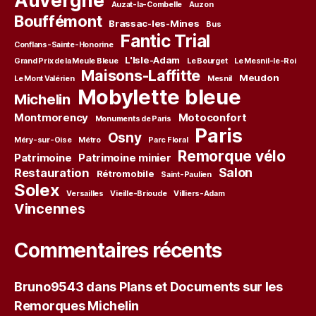
Auzat-la-Combelle
Auzon
Bouffémont
Brassac-les-Mines
Bus
Fantic Trial
Conflans-Sainte-Honorine
L'Isle-Adam
Grand Prix de la Meule Bleue
Le Bourget
Le Mesnil-le-Roi
Maisons-Laffitte
Meudon
Le Mont Valérien
Mesnil
Mobylette bleue
Michelin
Montmorency
Motoconfort
Monuments de Paris
Paris
Osny
Méry-sur-Oise
Métro
Parc Floral
Remorque vélo
Patrimoine
Patrimoine minier
Salon
Restauration
Rétromobile
Saint-Paulien
Solex
Versailles
Vieille-Brioude
Villiers-Adam
Vincennes
Commentaires récents
Bruno9543
dans
Plans et Documents sur les
Remorques Michelin