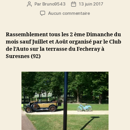
Par
Bruno9543
13 juin 2017
Auteur
Date
de
de
sur
Aucun commentaire
l’article
l’article
Véhicules
Anciens
le
Rassemblement tous les 2 ème Dimanche du
11-
mois sauf Juillet et Août organisé par le Club
06-
de l’Auto sur la terrasse du Fecheray à
2017
Suresnes (92)
au
Mont
Valérien
(92)