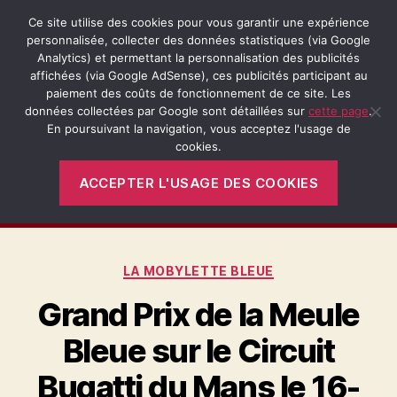
Ce site utilise des cookies pour vous garantir une expérience
personnalisée, collecter des données statistiques (via Google
Analytics) et permettant la personnalisation des publicités
affichées (via Google AdSense), ces publicités participant au
Recherche
Menu
Retro-
paiement des coûts de fonctionnement de ce site. Les
Passion.fr
données collectées par Google sont détaillées sur
cette page
.
En poursuivant la navigation, vous acceptez l'usage de
cookies.
Étiquette :
Grand Prix de la Meule
Bleue
ACCEPTER L'USAGE DES COOKIES
Catégories
LA MOBYLETTE BLEUE
Grand Prix de la Meule
Bleue sur le Circuit
Bugatti du Mans le 16-