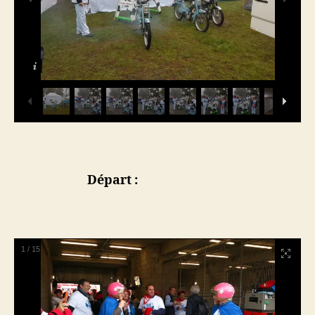
Départ :
1
/
15