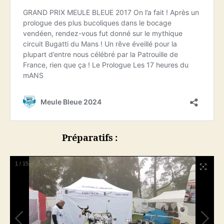
2017
Préparatifs :
1
/
15