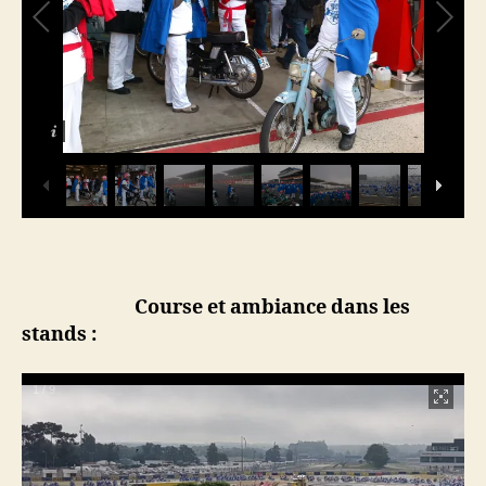
Course et ambiance dans les
stands :
1
/
9