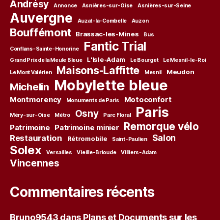
Andrésy
Annonce
Asnières-sur-Oise
Asnières-sur-Seine
Auvergne
Auzat-la-Combelle
Auzon
Bouffémont
Brassac-les-Mines
Bus
Fantic Trial
Conflans-Sainte-Honorine
L'Isle-Adam
Grand Prix de la Meule Bleue
Le Bourget
Le Mesnil-le-Roi
Maisons-Laffitte
Meudon
Le Mont Valérien
Mesnil
Mobylette bleue
Michelin
Montmorency
Motoconfort
Monuments de Paris
Paris
Osny
Méry-sur-Oise
Métro
Parc Floral
Remorque vélo
Patrimoine
Patrimoine minier
Salon
Restauration
Rétromobile
Saint-Paulien
Solex
Versailles
Vieille-Brioude
Villiers-Adam
Vincennes
Commentaires récents
Bruno9543
dans
Plans et Documents sur les