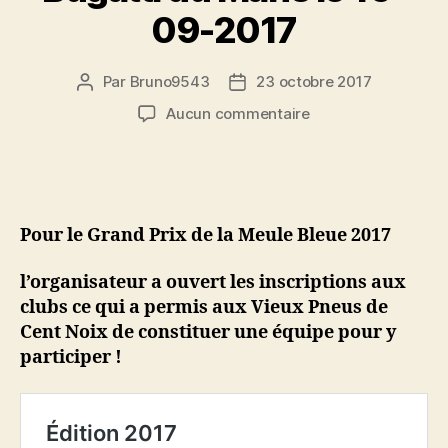
09-2017
Par
Bruno9543
23 octobre 2017
Auteur
Date
de
de
sur
Aucun commentaire
l’article
l’article
Grand
Prix
de
la
Meule
Pour le Grand Prix de la Meule Bleue 2017
Bleue
sur
l’organisateur a ouvert les inscriptions aux
le
clubs ce qui a permis aux Vieux Pneus de
Circuit
Cent Noix de constituer une équipe pour y
Bugatti
du
participer !
Mans
le
16-
09-