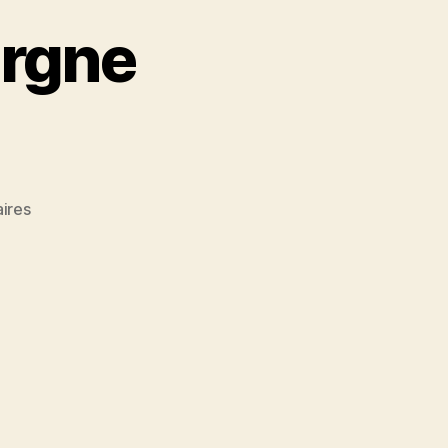
ergne
sur
ires
Rando
Trial
en
Auvergne
Automne
2016