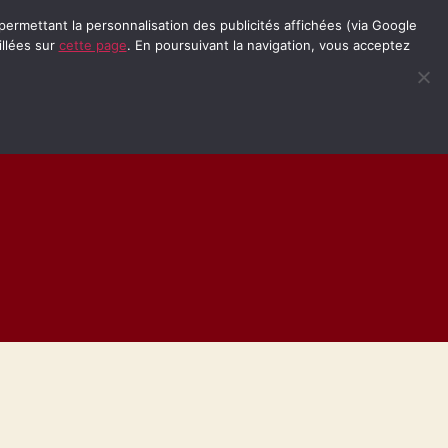
permettant la personnalisation des publicités affichées (via Google
illées sur
cette page
. En poursuivant la navigation, vous acceptez
lin
Solex
Moto Trial
Menu
Recherche