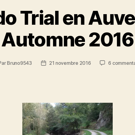
o Trial en Auv
Automne 2016
Par
Bruno9543
21 novembre 2016
6 commenta
teur
Date
de
ticle
l’article