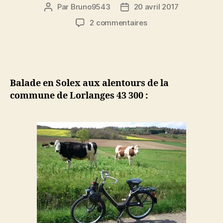
Par
Bruno9543
20 avril 2017
Auteur
Date
de
de
sur
2 commentaires
l’article
l’article
Balade
en
Solex
3800
en
Balade en Solex aux alentours de la
Auvergne
commune de Lorlanges 43 300 :
le
14-
04-
2017