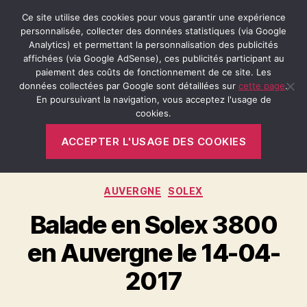
Ce site utilise des cookies pour vous garantir une expérience
personnalisée, collecter des données statistiques (via Google
Analytics) et permettant la personnalisation des publicités
affichées (via Google AdSense), ces publicités participant au
Recherche
Menu
Retro-
paiement des coûts de fonctionnement de ce site. Les
Passion.fr
données collectées par Google sont détaillées sur
cette page
.
En poursuivant la navigation, vous acceptez l'usage de
cookies.
Mois :
avril 2017
ACCEPTER L'USAGE DES COOKIES
Catégories
AUVERGNE
SOLEX
Balade en Solex 3800
en Auvergne le 14-04-
2017