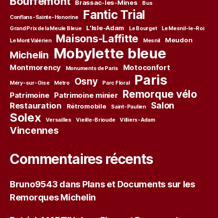
Bouffémont
Brassac-les-Mines
Bus
Fantic Trial
Conflans-Sainte-Honorine
L'Isle-Adam
Grand Prix de la Meule Bleue
Le Bourget
Le Mesnil-le-Roi
Maisons-Laffitte
Meudon
Le Mont Valérien
Mesnil
Mobylette bleue
Michelin
Montmorency
Motoconfort
Monuments de Paris
Paris
Osny
Méry-sur-Oise
Métro
Parc Floral
Remorque vélo
Patrimoine
Patrimoine minier
Salon
Restauration
Rétromobile
Saint-Paulien
Solex
Versailles
Vieille-Brioude
Villiers-Adam
Vincennes
Commentaires récents
Bruno9543
dans
Plans et Documents sur les
Remorques Michelin