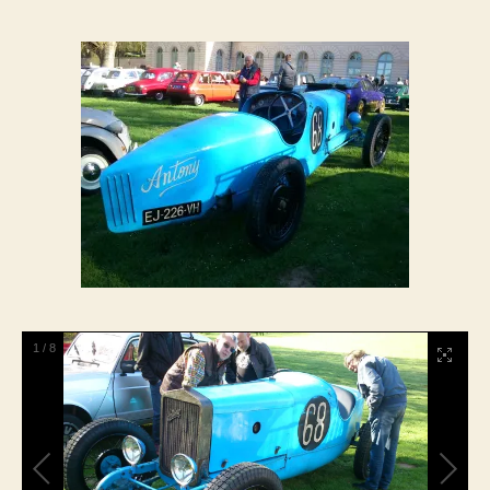
1
/
8