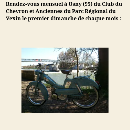
le
Rendez-vous mensuel à Osny (95) du Club du
02-
Chevron et Anciennes du Parc Régional du
04-
Vexin le premier dimanche de chaque mois :
2017
à
Osny
(95)