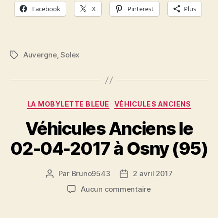
Facebook
X
Pinterest
Plus
Auvergne
,
Solex
Étiquettes
Catégories
LA MOBYLETTE BLEUE
VÉHICULES ANCIENS
Véhicules Anciens le
02-04-2017 à Osny (95)
Par
Bruno9543
2 avril 2017
Auteur
Date
de
de
sur
Aucun commentaire
l’article
l’article
Véhicules
Anciens