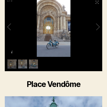
1
/
3
Place Vendôme