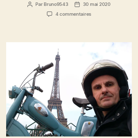
Par
Bruno9543
30 mai 2020
Auteur
Date
de
de
sur
4 commentaires
l’article
l’article
Mobylette
Bleue
Motoconfort
AU65
&
Monuments
de
Paris