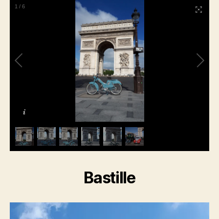
1
/
6
Bastille