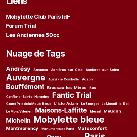
Liens
Mobylette Club Paris IdF
Forum Trial
Les Anciennes 50cc
Nuage de Tags
Andrésy
Annonce
Asnières-sur-Oise
Asnières-sur-Seine
Auvergne
Auzat-la-Combelle
Auzon
Bouffémont
Brassac-les-Mines
Bus
Fantic Trial
Conflans-Sainte-Honorine
L'Isle-Adam
Grand Prix de la Meule Bleue
Le Bourget
Le Mesnil-le-Roi
Maisons-Laffitte
Meudon
Le Mont Valérien
Mesnil
Mobylette bleue
Michelin
Montmorency
Motoconfort
Monuments de Paris
Paris