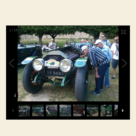
1
/
14