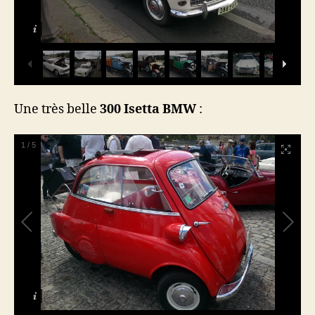
Une très belle
300 Isetta BMW
:
1
/
5