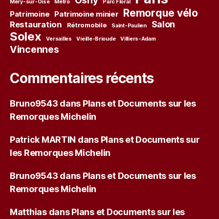
Osny
Méry-sur-Oise
Métro
Parc Floral
Remorque vélo
Patrimoine
Patrimoine minier
Salon
Restauration
Rétromobile
Saint-Paulien
Solex
Versailles
Vieille-Brioude
Villiers-Adam
Vincennes
Commentaires récents
Bruno9543
dans
Plans et Documents sur les
Remorques Michelin
Patrick MARTIN
dans
Plans et Documents sur
les Remorques Michelin
Bruno9543
dans
Plans et Documents sur les
Remorques Michelin
Matthias
dans
Plans et Documents sur les