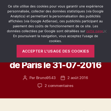
Ce site utilise des cookies pour vous garantir une expérience
personnalisée, collecter des données statistiques (via Google
Analytics) et permettant la personnalisation des publicités
affichées (via Google AdSense), ces publicités participant au
Recherche
Menu
Retro-
paiement des coûts de fonctionnement de ce site. Les
Passion.fr
données collectées par Google sont détaillées sur
cette page
.
En poursuivant la navigation, vous acceptez l'usage de
Catégories
cookies.
LA MOBYLETTE BLEUE
PARIS
VÉHICULES ANCIENS
ACCEPTER L'USAGE DES COOKIES
9ème Traversée Estivale
de Paris le 31-07-2016
Par
Bruno9543
2 août 2016
Auteur
Date
de
de
sur
2 commentaires
l’article
l’article
9ème
Traversée
Estivale
de