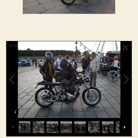
1
/
11