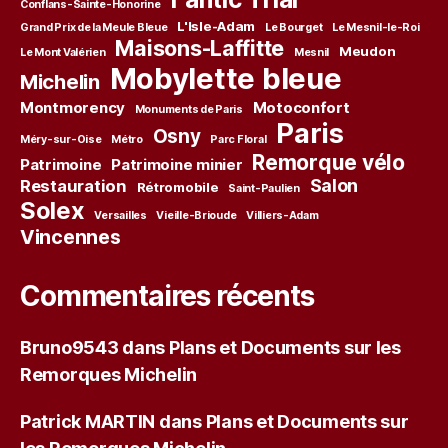
Conflans-Sainte-Honorine
L'Isle-Adam
Grand Prix de la Meule Bleue
Le Bourget
Le Mesnil-le-Roi
Maisons-Laffitte
Meudon
Le Mont Valérien
Mesnil
Mobylette bleue
Michelin
Montmorency
Motoconfort
Monuments de Paris
Paris
Osny
Méry-sur-Oise
Métro
Parc Floral
Remorque vélo
Patrimoine
Patrimoine minier
Salon
Restauration
Rétromobile
Saint-Paulien
Solex
Versailles
Vieille-Brioude
Villiers-Adam
Vincennes
Commentaires récents
Bruno9543
dans
Plans et Documents sur les
Remorques Michelin
Patrick MARTIN
dans
Plans et Documents sur