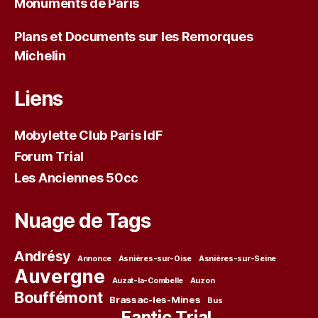
Monuments de Paris
Plans et Documents sur les Remorques
Michelin
Liens
Mobylette Club Paris IdF
Forum Trial
Les Anciennes 50cc
Nuage de Tags
Andrésy
Annonce
Asnières-sur-Oise
Asnières-sur-Seine
Auvergne
Auzat-la-Combelle
Auzon
Bouffémont
Brassac-les-Mines
Bus
Fantic Trial