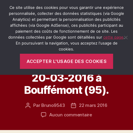
Ce site utilise des cookies pour vous garantir une expérience
personnalisée, collecter des données statistiques (via Google
Analytics) et permettant la personnalisation des publicités
affichées (via Google AdSense), ces publicités participant au
Recherche
Menu
Retro-
paiement des coûts de fonctionnement de ce site. Les
Passion.fr
données collectées par Google sont détaillées sur
cette page
.
En poursuivant la navigation, vous acceptez l'usage de
Catégories
cookies.
LA MOBYLETTE BLEUE
VÉHICULES ANCIENS
ACCEPTER L'USAGE DES COOKIES
Véhicules Anciens le
20-03-2016 à
Bouffémont (95).
Par
Bruno9543
22 mars 2016
Auteur
Date
de
de
sur
Aucun commentaire
l’article
l’article
Véhicules
Anciens