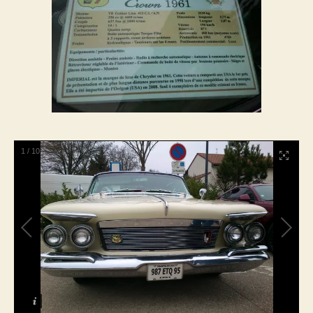
1
/
10