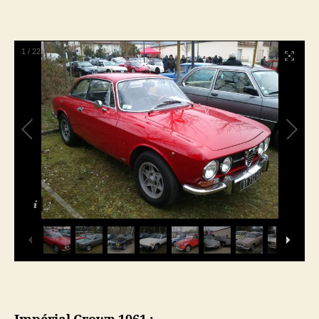
1
/
22