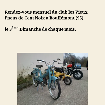
le
20-
03-
Rendez-vous mensuel du club les Vieux
2016
Pneus de Cent Noix à Bouffémont (95)
à
Bouffémont
ème
le 3
Dimanche de chaque mois.
(95).