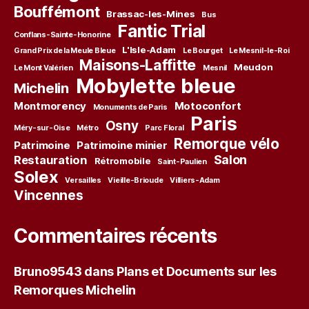
Bouffémont
Brassac-les-Mines
Bus
Fantic Trial
Conflans-Sainte-Honorine
L'Isle-Adam
Grand Prix de la Meule Bleue
Le Bourget
Le Mesnil-le-Roi
Maisons-Laffitte
Meudon
Le Mont Valérien
Mesnil
Mobylette bleue
Michelin
Montmorency
Motoconfort
Monuments de Paris
Paris
Osny
Méry-sur-Oise
Métro
Parc Floral
Remorque vélo
Patrimoine
Patrimoine minier
Salon
Restauration
Rétromobile
Saint-Paulien
Solex
Versailles
Vieille-Brioude
Villiers-Adam
Vincennes
Commentaires récents
Bruno9543
dans
Plans et Documents sur les
Remorques Michelin