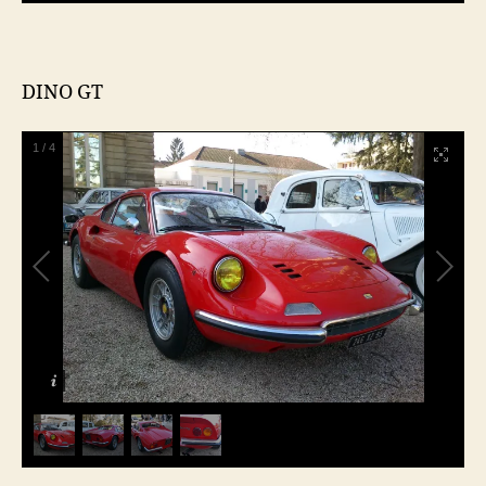
DINO GT
1
/
4