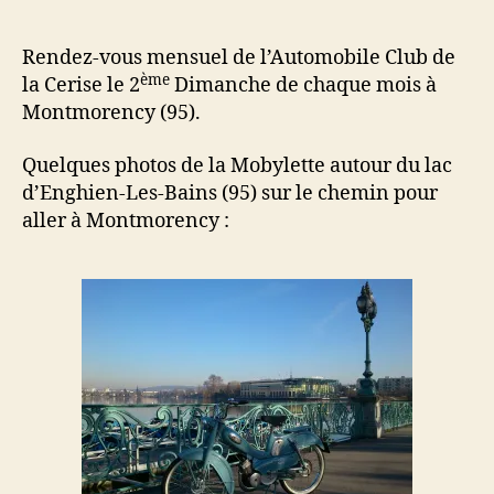
le
08-
03-
Rendez-vous mensuel de l’Automobile Club de
2015
ème
la Cerise le 2
Dimanche de chaque mois à
à
Montmorency (95).
Montmorency
(95)
Quelques photos de la Mobylette autour du lac
d’Enghien-Les-Bains (95) sur le chemin pour
aller à Montmorency :