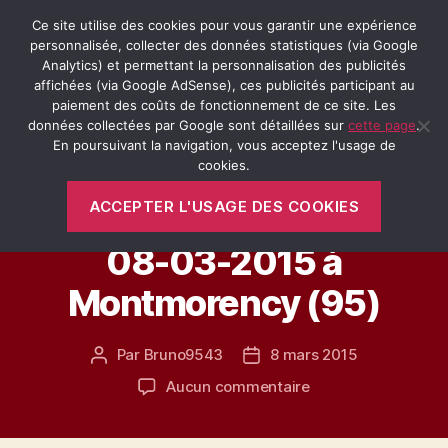
Ce site utilise des cookies pour vous garantir une expérience
personnalisée, collecter des données statistiques (via Google
Analytics) et permettant la personnalisation des publicités
affichées (via Google AdSense), ces publicités participant au
Recherche
Menu
Retro-
paiement des coûts de fonctionnement de ce site. Les
Passion.fr
données collectées par Google sont détaillées sur
cette page
.
En poursuivant la navigation, vous acceptez l'usage de
Catégories
cookies.
LA MOBYLETTE BLEUE
VÉHICULES ANCIENS
ACCEPTER L'USAGE DES COOKIES
Véhicules Anciens le
08-03-2015 à
Montmorency (95)
Par
Bruno9543
8 mars 2015
Auteur
Date
de
de
sur
Aucun commentaire
l’article
l’article
Véhicules
Anciens