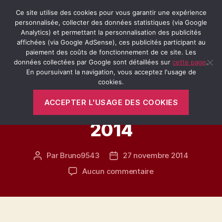
Ce site utilise des cookies pour vous garantir une expérience
personnalisée, collecter des données statistiques (via Google
Analytics) et permettant la personnalisation des publicités
affichées (via Google AdSense), ces publicités participant au
Recherche
Menu
Retro-
paiement des coûts de fonctionnement de ce site. Les
Passion.fr
données collectées par Google sont détaillées sur
cette page
.
En poursuivant la navigation, vous acceptez l'usage de
Catégories
cookies.
PARIS
VÉHICULES ANCIENS
ACCEPTER L'USAGE DES COOKIES
Salon Moto Légende
2014
Par
Bruno9543
27 novembre 2014
Auteur
Date
de
de
sur
Aucun commentaire
l’article
l’article
Salon
Moto
Légende
2014