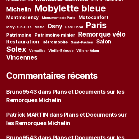
Le Mont Valérien
Mesnil
Mobylette bleue
Michelin
Montmorency
Motoconfort
Monuments de Paris
Paris
Osny
Méry-sur-Oise
Métro
Parc Floral
Remorque vélo
Patrimoine
Patrimoine minier
Salon
Restauration
Rétromobile
Saint-Paulien
Solex
Versailles
Vieille-Brioude
Villiers-Adam
Vincennes
Commentaires récents
Bruno9543
dans
Plans et Documents sur les
Remorques Michelin
Patrick MARTIN
dans
Plans et Documents sur
les Remorques Michelin
Bruno9543
dans
Plans et Documents sur les