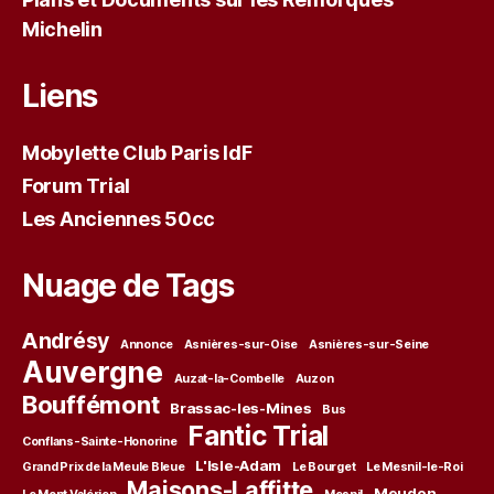
Michelin
Liens
Mobylette Club Paris IdF
Forum Trial
Les Anciennes 50cc
Nuage de Tags
Andrésy
Annonce
Asnières-sur-Oise
Asnières-sur-Seine
Auvergne
Auzat-la-Combelle
Auzon
Bouffémont
Brassac-les-Mines
Bus
Fantic Trial
Conflans-Sainte-Honorine
L'Isle-Adam
Grand Prix de la Meule Bleue
Le Bourget
Le Mesnil-le-Roi
Maisons-Laffitte
Meudon