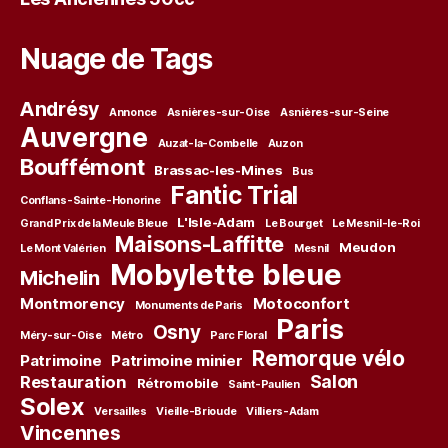
Nuage de Tags
Andrésy
Annonce
Asnières-sur-Oise
Asnières-sur-Seine
Auvergne
Auzat-la-Combelle
Auzon
Bouffémont
Brassac-les-Mines
Bus
Fantic Trial
Conflans-Sainte-Honorine
L'Isle-Adam
Grand Prix de la Meule Bleue
Le Bourget
Le Mesnil-le-Roi
Maisons-Laffitte
Meudon
Le Mont Valérien
Mesnil
Mobylette bleue
Michelin
Montmorency
Motoconfort
Monuments de Paris
Paris
Osny
Méry-sur-Oise
Métro
Parc Floral
Remorque vélo
Patrimoine
Patrimoine minier
Salon
Restauration
Rétromobile
Saint-Paulien
Solex
Versailles
Vieille-Brioude
Villiers-Adam
Vincennes