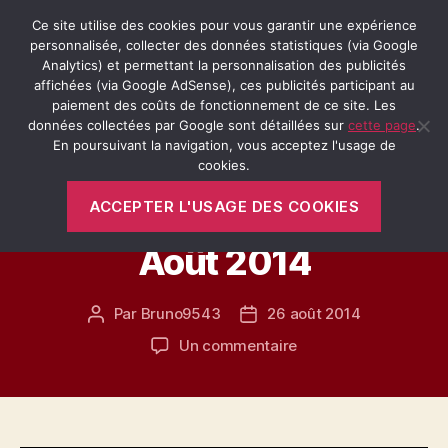
Ce site utilise des cookies pour vous garantir une expérience
personnalisée, collecter des données statistiques (via Google
Analytics) et permettant la personnalisation des publicités
affichées (via Google AdSense), ces publicités participant au
Recherche
Menu
Retro-
paiement des coûts de fonctionnement de ce site. Les
Passion.fr
données collectées par Google sont détaillées sur
cette page
.
En poursuivant la navigation, vous acceptez l'usage de
Catégories
cookies.
AUVERGNE
MOTO TRIAL
ACCEPTER L'USAGE DES COOKIES
Rando Trial en Auvergne
Août 2014
Par
Bruno9543
26 août 2014
Auteur
Date
de
de
sur
Un commentaire
l’article
l’article
Rando
Trial
en
Auvergne