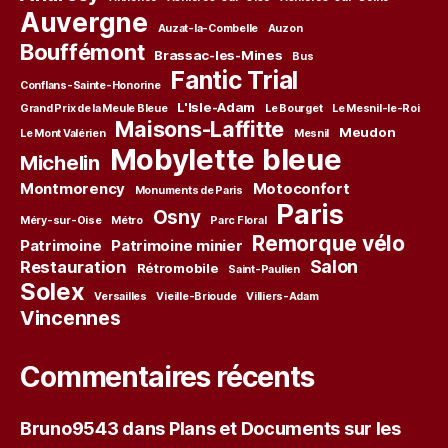
Auvergne
Auzat-la-Combelle
Auzon
Bouffémont
Brassac-les-Mines
Bus
Fantic Trial
Conflans-Sainte-Honorine
L'Isle-Adam
Grand Prix de la Meule Bleue
Le Bourget
Le Mesnil-le-Roi
Maisons-Laffitte
Meudon
Le Mont Valérien
Mesnil
Mobylette bleue
Michelin
Montmorency
Motoconfort
Monuments de Paris
Paris
Osny
Méry-sur-Oise
Métro
Parc Floral
Remorque vélo
Patrimoine
Patrimoine minier
Salon
Restauration
Rétromobile
Saint-Paulien
Solex
Versailles
Vieille-Brioude
Villiers-Adam
Vincennes
Commentaires récents
Bruno9543
dans
Plans et Documents sur les