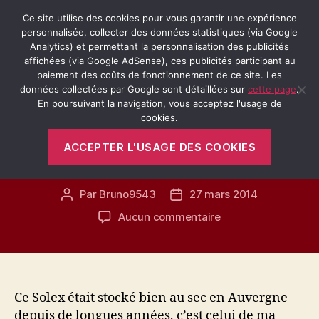
Ce site utilise des cookies pour vous garantir une expérience
personnalisée, collecter des données statistiques (via Google
Analytics) et permettant la personnalisation des publicités
affichées (via Google AdSense), ces publicités participant au
Recherche
Menu
Retro-
paiement des coûts de fonctionnement de ce site. Les
Passion.fr
données collectées par Google sont détaillées sur
cette page
.
En poursuivant la navigation, vous acceptez l'usage de
Catégories
cookies.
SOLEX
VÉHICULES ANCIENS
ACCEPTER L'USAGE DES COOKIES
Solex 3800 S de 1967
Par
Bruno9543
27 mars 2014
Auteur
Date
de
de
sur
Aucun commentaire
l’article
l’article
Solex
3800
S
de
1967
Ce Solex était stocké bien au sec en Auvergne
depuis de longues années, c’est celui de ma