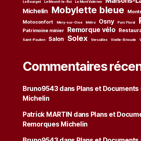
Maisons-La
Le Bourget
Le Mesnil-le-Roi
Le Mont Valérien
Mobylette bleue
Michelin
Mont
Osny
Motoconfort
Méry-sur-Oise
Métro
Parc Floral
Remorque vélo
Restaur
Patrimoine minier
Solex
Salon
Saint-Paulien
Versailles
Vieille-Brioude
Commentaires récen
Bruno9543
dans
Plans et Documents
Michelin
Patrick MARTIN
dans
Plans et Docume
Remorques Michelin
Bruno9543
dans
Plans et Documents