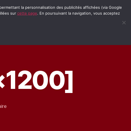
permettant la personnalisation des publicités affichées (via Google
illées sur
cette page
. En poursuivant la navigation, vous acceptez
lin
Solex
Moto Trial
Menu
Recherche
×1200]
sur
ire
DSC_3559
[1600×1200]