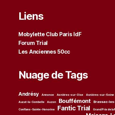
Liens
Mobylette Club Paris IdF
Forum Trial
Les Anciennes 50cc
Nuage de Tags
Andrésy
Annonce
Asnières-sur-Oise
Asnières-sur-Seine
Bouffémont
Brassac-les
Auzat-la-Combelle
Auzon
Fantic Trial
Conflans-Sainte-Honorine
Grand Prix de la