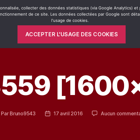
onnalisée, collecter des données statistiques (via Google Analytics) et 
onctionnement de ce site. Les données collectées par Google sont déta
l'usage de cookies.
Mobylette Bleue
Remorque Miche
ACCEPTER L'USAGE DES COOKIES
559 [1600
Par
Bruno9543
17 avril 2016
Aucun commenta
uteur
Date
e
de
article
l’article